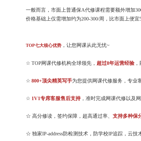
一般而言，市面上普通保A代修课程需要额外增加300
价格基础上仅需增加约为200-300/周，比市面上
，让您网课从此无忧~
TOP七大核心优势
☆ TOP网课代修机构全球领先，
超过8年运营经验
，
☆
800+顶尖精英写手
为您提供网课代修服务，专业
☆
1V1专席客服售后支持
，准时完成网课代修以及网课课余
☆ 高分修读，签约保障，超高通过率、
支持多种保
☆ 独家IP-address防检测技术，防学校IP追踪