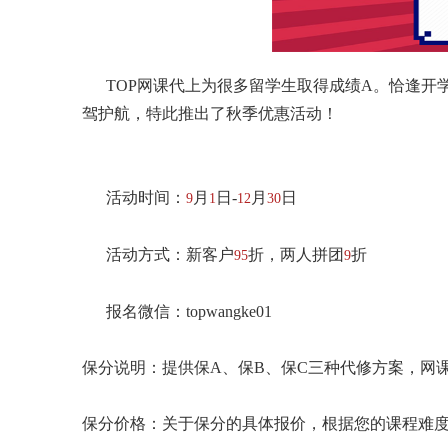
TOP网课代上为很多留学生取得成绩A。恰逢开学季
驾护航，特此推出了秋季优惠活动！
活动时间：
月
日-
月
日
9
1
12
30
活动方式：新客户
折，两人拼团
折
95
9
报名微信：topwangke01
保分说明：提供保A、保B、保C三种代修方案，网
保分价格：关于保分的具体报价，根据您的课程难