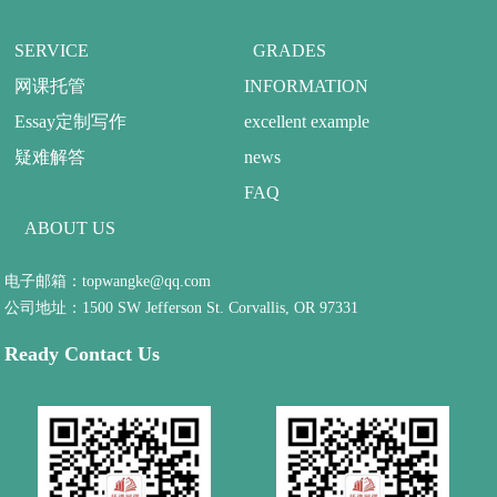
SERVICE
GRADES
网课托管
INFORMATION
Essay定制写作
excellent example
疑难解答
news
FAQ
ABOUT US
电子邮箱：topwangke@qq.com
公司地址：1500 SW Jefferson St. Corvallis, OR 97331
Ready Contact Us